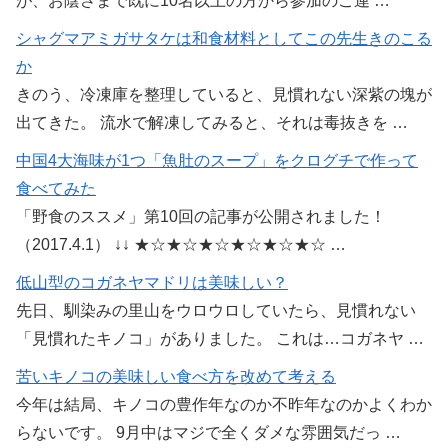
が、お陰さまで既に10名以上の方から参加のご連 …
シャグマアミガサタケは和食材料としてこの先生きのこる
か
きのう、冷凍庫を整理していると、見慣れない深紫の塊が
出てきた。 流水で解凍してみると、それは毒抜きを …
中国4大海味が1つ「魚肚のスープ」をクログチで作って
食べてみた
「野食のススメ」第10回の記事が公開されました！
（2017.4.1） ↓↓ ★☆★☆★☆★☆★☆★☆ …
低山型のコガネヤマドリは美味しい？
先日、馴染みの里山をウロウロしていたら、見慣れない
「見慣れたキノコ」がありました。 これは…コガネヤ …
苦いキノコの美味しい食べ方を改めて考える
今年は結局、キノコの豊作年なのか不昨年なのかよくわか
らないです。 9月中はマジで全くダメな雰囲気だっ …