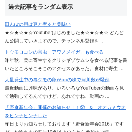
過去記事をランダム表示
田んぼの貝は豆と煮ると美味い
★☆★☆★☆Youtuberはじめました★☆★☆★☆ どんど
ん公開していきますので、チャンネル登録を …
トウモロコシの害虫「アワノメイガ」も食べる
昨年秋、栗に寄生するクリシギゾウムシを食べる記事を書
いたところそこそこのアクセスがあった。食材に寄生 …
大量発生中の毒グモの卵が○○の味で河川敷が騒然
最近動画に興味があり、いろいろなYouTuberの動画を見
て勉強してるんですけど、あれですね、動画の …
「野食新年会」開催のお知らせ！！② & オオカミウオ
をヒンナヒンナした
昨日よりお知らせしております「野食新年会2016」です