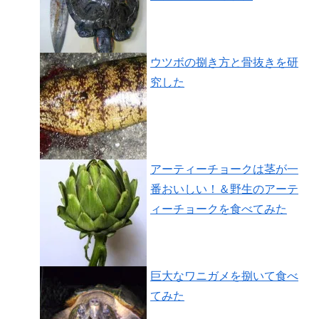
ウツボの捌き方と骨抜きを研
究した
アーティーチョークは茎が一
番おいしい！＆野生のアーテ
ィーチョークを食べてみた
巨大なワニガメを捌いて食べ
てみた