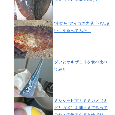
“小便魚”アイゴの内臓「ぜんま
い」を食べてみた！
ダツとオキザヨリを食べ比べ
てみた
ミシシッピアカミミガメ（ミ
ドリガメ）を捕まえて食べて
みた：③亀モツ煮とゆで卵