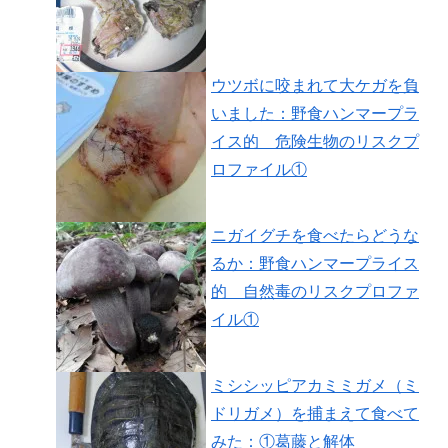
ウツボに咬まれて大ケガを負
いました：野食ハンマープラ
イス的 危険生物のリスクプ
ロファイル①
ニガイグチを食べたらどうな
るか：野食ハンマープライス
的 自然毒のリスクプロファ
イル①
ミシシッピアカミミガメ（ミ
ドリガメ）を捕まえて食べて
みた：①葛藤と解体