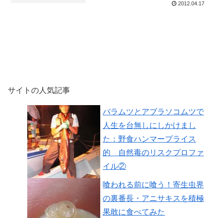
2012.04.17
サイトの人気記事
バラムツとアブラソコムツで
人生を台無しにしかけまし
た：野食ハンマープライス
的 自然毒のリスクプロファ
イル②
喰われる前に喰う！寄生虫界
の裏番長・アニサキスを積極
果敢に食べてみた