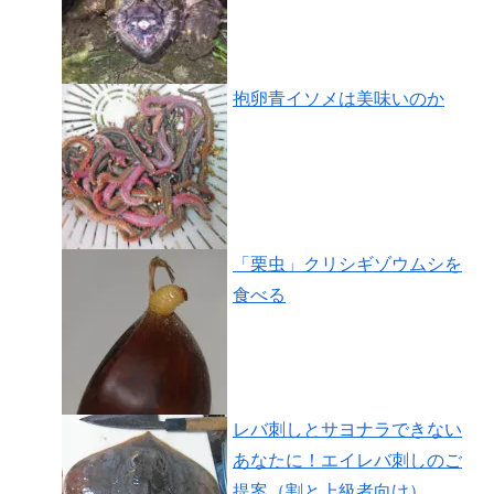
抱卵青イソメは美味いのか
「栗虫」クリシギゾウムシを
食べる
レバ刺しとサヨナラできない
あなたに！エイレバ刺しのご
提案（割と上級者向け）