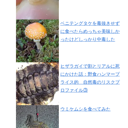
ベニテングタケを毒抜きせず
に食べたらめっちゃ美味しか
ったけどしっかり中毒した
ヒザラガイで割とリアルに死
にかけた話：野食ハンマープ
ライス的 自然毒のリスクプ
ロファイル③
ウミケムシを食べてみた