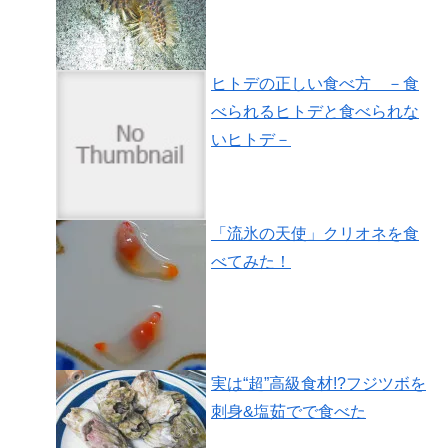
ヒトデの正しい食べ方 －食
べられるヒトデと食べられな
いヒトデ－
「流氷の天使」クリオネを食
べてみた！
実は“超”高級食材!?フジツボを
刺身&塩茹でで食べた