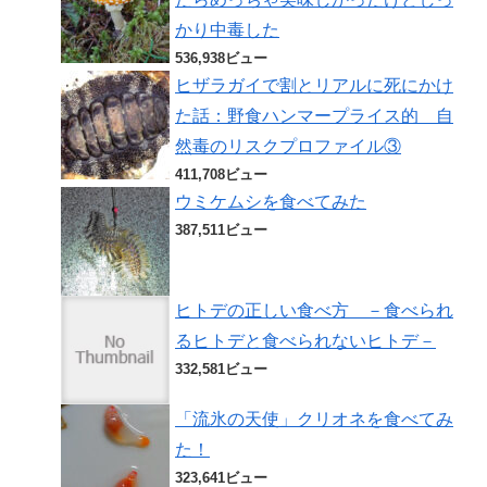
かり中毒した
536,938ビュー
ヒザラガイで割とリアルに死にかけ
た話：野食ハンマープライス的 自
然毒のリスクプロファイル③
411,708ビュー
ウミケムシを食べてみた
387,511ビュー
ヒトデの正しい食べ方 －食べられ
るヒトデと食べられないヒトデ－
332,581ビュー
「流氷の天使」クリオネを食べてみ
た！
323,641ビュー