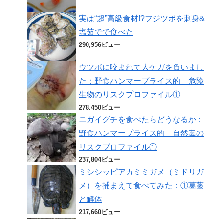
実は“超”高級食材!?フジツボを刺身&
塩茹でで食べた
290,956ビュー
ウツボに咬まれて大ケガを負いまし
た：野食ハンマープライス的 危険
生物のリスクプロファイル①
278,450ビュー
ニガイグチを食べたらどうなるか：
野食ハンマープライス的 自然毒の
リスクプロファイル①
237,804ビュー
ミシシッピアカミミガメ（ミドリガ
メ）を捕まえて食べてみた：①葛藤
と解体
217,660ビュー