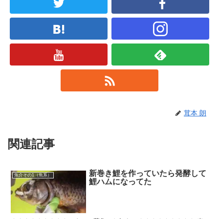
茸本 朗
関連記事
新巻き鯉を作っていたら発酵して
魚介その1（魚系）
鯉ハムになってた