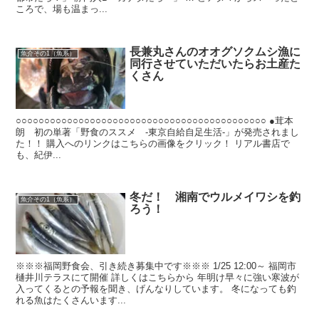
ころで、場も温まっ...
長兼丸さんのオオグソクムシ漁に
魚介その1（魚系）
同行させていただいたらお土産た
くさん
○○○○○○○○○○○○○○○○○○○○○○○○○○○○○○○○○○○○○○○○○○○○ ●茸本
朗 初の単著「野食のススメ -東京自給自足生活-」が発売されまし
た！！ 購入へのリンクはこちらの画像をクリック！ リアル書店で
も、紀伊...
冬だ！ 湘南でウルメイワシを釣
魚介その1（魚系）
ろう！
※※※福岡野食会、引き続き募集中です※※※ 1/25 12:00～ 福岡市
樋井川テラスにて開催 詳しくはこちらから 年明け早々に強い寒波が
入ってくるとの予報を聞き、げんなりしています。 冬になっても釣
れる魚はたくさんいます...