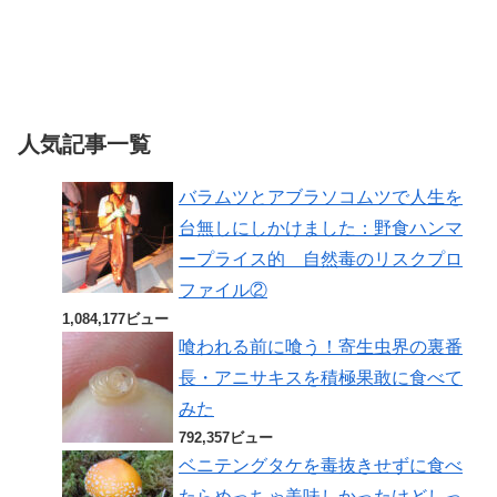
人気記事一覧
バラムツとアブラソコムツで人生を
台無しにしかけました：野食ハンマ
ープライス的 自然毒のリスクプロ
ファイル②
1,084,177ビュー
喰われる前に喰う！寄生虫界の裏番
長・アニサキスを積極果敢に食べて
みた
792,357ビュー
ベニテングタケを毒抜きせずに食べ
たらめっちゃ美味しかったけどしっ