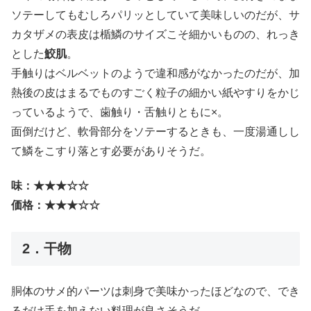
ソテーしてもむしろパリッとしていて美味しいのだが、サ
カタザメの表皮は楯鱗のサイズこそ細かいものの、れっき
とした
鮫肌
。
手触りはベルベットのようで違和感がなかったのだが、加
熱後の皮はまるでものすごく粒子の細かい紙やすりをかじ
っているようで、歯触り・舌触りともに×。
面倒だけど、軟骨部分をソテーするときも、一度湯通しし
て鱗をこすり落とす必要がありそうだ。
味：★★★☆☆
価格：★★★☆☆
2．干物
胴体のサメ的パーツは刺身で美味かったほどなので、でき
るだけ手を加えない料理が良さそうだ。