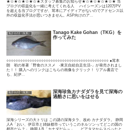
★☆★☆★☆★☆★スタッフ募集のお知らせ★☆★☆★☆★☆★ 当
ブログの収益化を一緒に考えてくれる人 ハイシーズンは120万PV
を超える当ブログですが、茸本にアイディアがないのでアドセンス以
外の収益化手法が思いつきません。ASP向けのア...
Tanago Kake Gohan（TKG）を
魚介その1（魚系）
作ってみた
○○○○○○○○○○○○○○○○○○○○○○○○○○○○○○○○○○○○○○○○○○○○ ●茸本
朗 初の単著「野食のススメ -東京自給自足生活-」が発売されまし
た！！ 購入へのリンクはこちらの画像をクリック！ リアル書店で
も、紀伊...
深海珍魚カナダダラを見て深海の
魚介その1（魚系）
過酷さに思いをはせる
深海シリーズの大トリは この謎の深海タラ、改め カナダダラ。 静岡
人A「おい、伊豆市と姉妹都市っていうこのネルソンってどこの国の
都市だら？」 静岡人B「カナダだら～」 … どアタマからスベったと