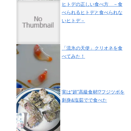
ヒトデの正しい食べ方 －食
べられるヒトデと食べられな
いヒトデ－
「流氷の天使」クリオネを食
べてみた！
実は“超”高級食材!?フジツボを
刺身&塩茹でで食べた