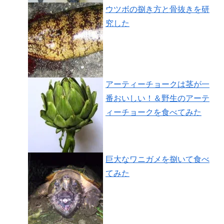
ウツボの捌き方と骨抜きを研
究した
アーティーチョークは茎が一
番おいしい！＆野生のアーテ
ィーチョークを食べてみた
巨大なワニガメを捌いて食べ
てみた