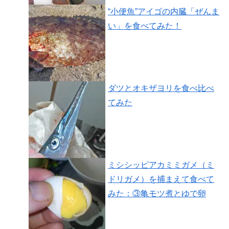
“小便魚”アイゴの内臓「ぜんま
い」を食べてみた！
ダツとオキザヨリを食べ比べ
てみた
ミシシッピアカミミガメ（ミ
ドリガメ）を捕まえて食べて
みた：③亀モツ煮とゆで卵