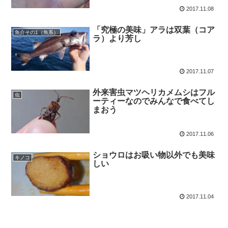
2017.11.08
「究極の美味」アラは双葉（コア
魚介その1（魚系）
ラ）より芳し
2017.11.07
外来害虫マツヘリカメムシはフル
虫
ーティーなのでみんなで食べてし
まおう
2017.11.06
ショウロはお吸い物以外でも美味
キノコ
しい
2017.11.04