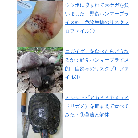
ウツボに咬まれて大ケガを負
いました：野食ハンマープラ
イス的 危険生物のリスクプ
ロファイル①
ニガイグチを食べたらどうな
るか：野食ハンマープライス
的 自然毒のリスクプロファ
イル①
ミシシッピアカミミガメ（ミ
ドリガメ）を捕まえて食べて
みた：①葛藤と解体