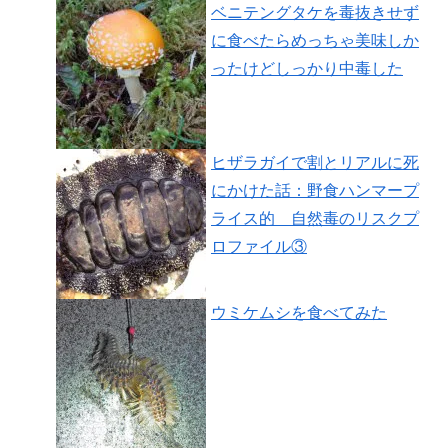
ベニテングタケを毒抜きせず
に食べたらめっちゃ美味しか
ったけどしっかり中毒した
ヒザラガイで割とリアルに死
にかけた話：野食ハンマープ
ライス的 自然毒のリスクプ
ロファイル③
ウミケムシを食べてみた