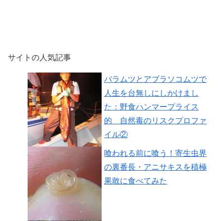
サイトの人気記事
バラムツとアブラソコムツで
人生を台無しにしかけまし
た：野食ハンマープライス
的 自然毒のリスクプロファ
イル②
喰われる前に喰う！寄生虫界
の裏番長・アニサキスを積極
果敢に食べてみた