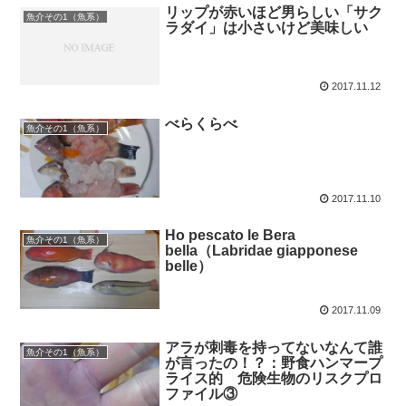
リップが赤いほど男らしい「サク
魚介その1（魚系）
ラダイ」は小さいけど美味しい
2017.11.12
べらくらべ
魚介その1（魚系）
2017.11.10
Ho pescato le Bera
魚介その1（魚系）
bella（Labridae giapponese
belle）
2017.11.09
アラが刺毒を持ってないなんて誰
魚介その1（魚系）
が言ったの！？：野食ハンマープ
ライス的 危険生物のリスクプロ
ファイル③