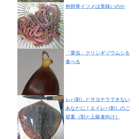
抱卵青イソメは美味いのか
「栗虫」クリシギゾウムシを
食べる
レバ刺しとサヨナラできない
あなたに！エイレバ刺しのご
提案（割と上級者向け）