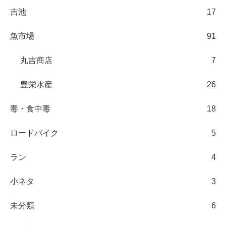
吉池
17
魚市場
91
丸吉商店
7
豊栄水産
26
毒・食中毒
18
ロードバイク
5
ラン
4
小ネタ
3
未分類
6