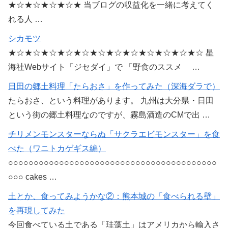
★☆★☆★☆★☆★ 当ブログの収益化を一緒に考えてく
れる人 …
シカモツ
★☆★☆★☆★☆★☆★☆★☆★☆★☆★☆★☆★☆ 星
海社Webサイト「ジセダイ」で 「野食のススメ …
日田の郷土料理「たらおさ」を作ってみた（深海ダラで）
たらおさ、という料理があります。 九州は大分県・日田
という街の郷土料理なのですが、霧島酒造のCMで出 …
チリメンモンスターならぬ「サクラエビモンスター」を食
べた（ワニトカゲギス編）
○○○○○○○○○○○○○○○○○○○○○○○○○○○○○○○○○○○○○○○○○
○○○ cakes …
土とか、食ってみようかな②：熊本城の「食べられる壁」
を再現してみた
今回食べている土である「珪藻土」はアメリカから輸入さ