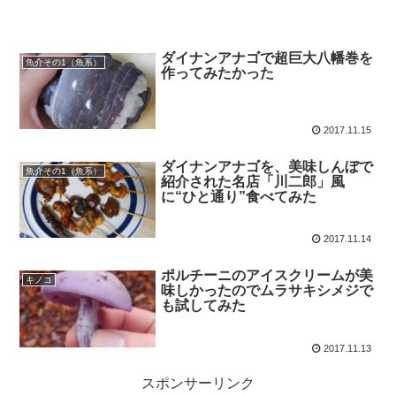
ダイナンアナゴで超巨大八幡巻を
魚介その1（魚系）
作ってみたかった
2017.11.15
ダイナンアナゴを、美味しんぼで
魚介その1（魚系）
紹介された名店「川二郎」風
に“ひと通り”食べてみた
2017.11.14
ポルチーニのアイスクリームが美
キノコ
味しかったのでムラサキシメジで
も試してみた
2017.11.13
スポンサーリンク