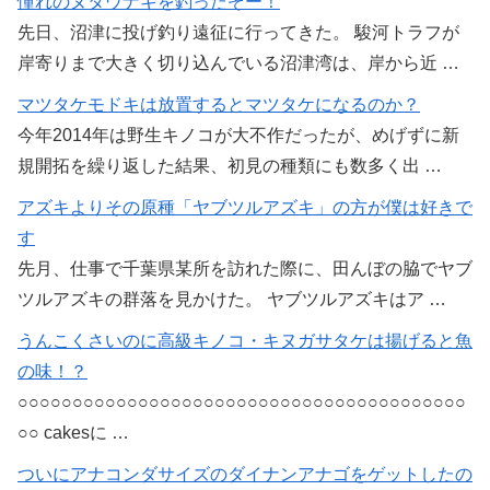
憧れのヌタウナギを釣ったぞー！
先日、沼津に投げ釣り遠征に行ってきた。 駿河トラフが
岸寄りまで大きく切り込んでいる沼津湾は、岸から近 …
マツタケモドキは放置するとマツタケになるのか？
今年2014年は野生キノコが大不作だったが、めげずに新
規開拓を繰り返した結果、初見の種類にも数多く出 …
アズキよりその原種「ヤブツルアズキ」の方が僕は好きで
す
先月、仕事で千葉県某所を訪れた際に、田んぼの脇でヤブ
ツルアズキの群落を見かけた。 ヤブツルアズキはア …
うんこくさいのに高級キノコ・キヌガサタケは揚げると魚
の味！？
○○○○○○○○○○○○○○○○○○○○○○○○○○○○○○○○○○○○○○○○○
○○ cakesに …
ついにアナコンダサイズのダイナンアナゴをゲットしたの