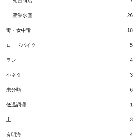
丸吉商店
7
豊栄水産
26
毒・食中毒
18
ロードバイク
5
ラン
4
小ネタ
3
未分類
6
低温調理
1
土
3
有明海
4