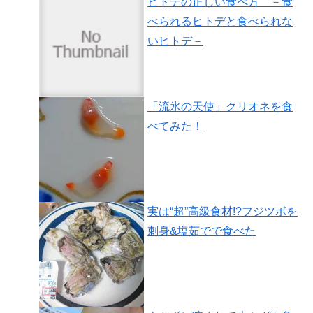
ヒトデの正しい食べ方 －食
べられるヒトデと食べられな
いヒトデ－
「流氷の天使」クリオネを食
べてみた！
実は“超”高級食材!?フジツボを
刺身&塩茹でで食べた