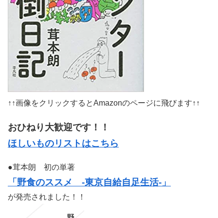
↑↑画像をクリックするとAmazonのページに飛びます↑↑
おひねり大歓迎です！！
ほしいものリストはこちら
●茸本朗 初の単著
「野食のススメ -東京自給自足生活-」
が発売されました！！