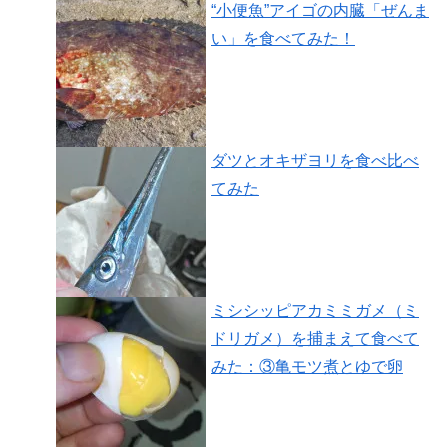
“小便魚”アイゴの内臓「ぜんま
い」を食べてみた！
ダツとオキザヨリを食べ比べ
てみた
ミシシッピアカミミガメ（ミ
ドリガメ）を捕まえて食べて
みた：③亀モツ煮とゆで卵