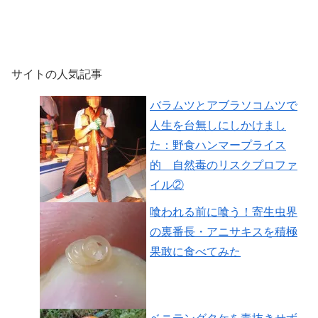
サイトの人気記事
バラムツとアブラソコムツで
人生を台無しにしかけまし
た：野食ハンマープライス
的 自然毒のリスクプロファ
イル②
喰われる前に喰う！寄生虫界
の裏番長・アニサキスを積極
果敢に食べてみた