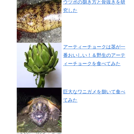
ウツボの捌き方と骨抜きを研
究した
アーティーチョークは茎が一
番おいしい！＆野生のアーテ
ィーチョークを食べてみた
巨大なワニガメを捌いて食べ
てみた