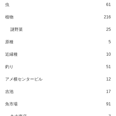
虫
61
植物
216
謎野菜
25
原種
5
近縁種
10
釣り
51
アメ横センタービル
12
吉池
17
魚市場
91