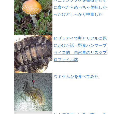
ベニテングタケを毒抜きせず
に食べたらめっちゃ美味しか
ったけどしっかり中毒した
ヒザラガイで割とリアルに死
にかけた話：野食ハンマープ
ライス的 自然毒のリスクプ
ロファイル③
ウミケムシを食べてみた