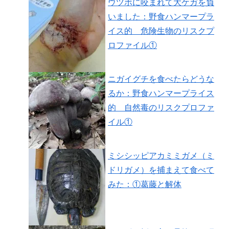
ウツボに咬まれて大ケガを負
いました：野食ハンマープラ
イス的 危険生物のリスクプ
ロファイル①
ニガイグチを食べたらどうな
るか：野食ハンマープライス
的 自然毒のリスクプロファ
イル①
ミシシッピアカミミガメ（ミ
ドリガメ）を捕まえて食べて
みた：①葛藤と解体