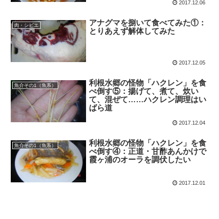
2017.12.06
アナグマを捌いて食べてみた①：
肉・シビエ
とりあえず解体してみた
2017.12.05
利根水郷の怪物「ハクレン」を食
魚介その1（魚系）
べ倒す⑤：揚げて、煮て、炊い
て、混ぜて……ハクレン調理はい
ばら道
2017.12.04
利根水郷の怪物「ハクレン」を食
魚介その1（魚系）
べ倒す④：正道・甘酢あんかけで
霞ヶ浦のオーラを調伏したい
2017.12.01