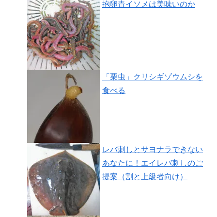
抱卵青イソメは美味いのか
「栗虫」クリシギゾウムシを
食べる
レバ刺しとサヨナラできない
あなたに！エイレバ刺しのご
提案（割と上級者向け）