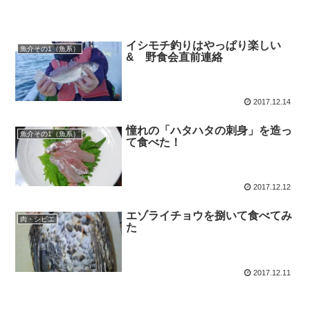
イシモチ釣りはやっぱり楽しい
魚介その1（魚系）
& 野食会直前連絡
2017.12.14
憧れの「ハタハタの刺身」を造っ
魚介その1（魚系）
て食べた！
2017.12.12
エゾライチョウを捌いて食べてみ
肉・シビエ
た
2017.12.11