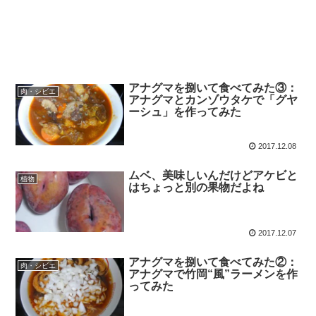
アナグマを捌いて食べてみた③：
肉・シビエ
アナグマとカンゾウタケで「グヤ
ーシュ」を作ってみた
2017.12.08
ムベ、美味しいんだけどアケビと
植物
はちょっと別の果物だよね
2017.12.07
アナグマを捌いて食べてみた②：
肉・シビエ
アナグマで竹岡“風”ラーメンを作
ってみた