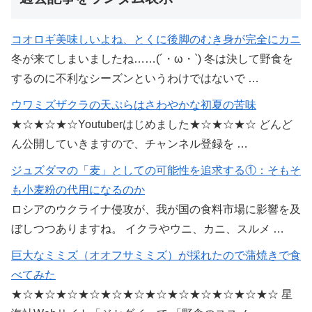
コオロギ美味しいよね、とくに後脚のむき身が完全にカニ
冬が来てしまいましたね……(´・ω・`) 冬は決して野食を
するのに不利なシーズンというわけではないで …
ウワミズザクラの天ぷらはさわやかな初夏の苦味
★☆★☆★☆Youtuberはじめました★☆★☆★☆ どんど
ん公開していきますので、チャンネル登録を …
ジュズダマの「麦」としての可能性を追求する①：そもそ
も小麦粉の代用になるのか
ロシアのウクライナ侵攻が、我が国の食料市場に影響を及
ぼしつつありますね。 イクラやウニ、カニ、スルメ …
巨大なミミズ（オオフサミミズ）が採れたので蒲焼きで食
べてみた
★☆★☆★☆★☆★☆★☆★☆★☆★☆★☆★☆★☆ 星