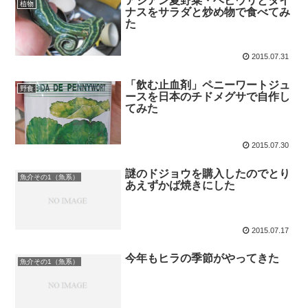
アジアン夏野菜・ヘビウリとタイ
植物
ナスをサラダと炒め物で食べてみ
た
2015.07.31
「飲む止血剤」ペニーワートジュ
野食
ースを日本のチドメグサで自作し
てみた
2015.07.30
謎のドジョウを購入したのでとり
魚介その1（魚系）
あえずかば焼きにした
2015.07.17
今年もヒラの季節がやってきた
魚介その1（魚系）