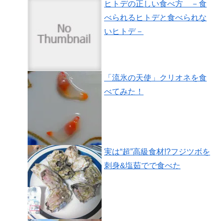
ヒトデの正しい食べ方 －食
べられるヒトデと食べられな
いヒトデ－
「流氷の天使」クリオネを食
べてみた！
実は“超”高級食材!?フジツボを
刺身&塩茹でで食べた