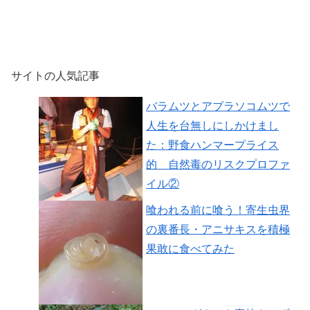
サイトの人気記事
バラムツとアブラソコムツで
人生を台無しにしかけまし
た：野食ハンマープライス
的 自然毒のリスクプロファ
イル②
喰われる前に喰う！寄生虫界
の裏番長・アニサキスを積極
果敢に食べてみた