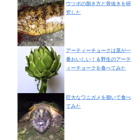
ウツボの捌き方と骨抜きを研
究した
アーティーチョークは茎が一
番おいしい！＆野生のアーテ
ィーチョークを食べてみた
巨大なワニガメを捌いて食べ
てみた