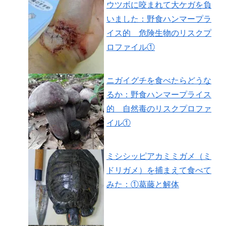
ウツボに咬まれて大ケガを負
いました：野食ハンマープラ
イス的 危険生物のリスクプ
ロファイル①
ニガイグチを食べたらどうな
るか：野食ハンマープライス
的 自然毒のリスクプロファ
イル①
ミシシッピアカミミガメ（ミ
ドリガメ）を捕まえて食べて
みた：①葛藤と解体