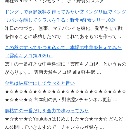
海社Webサイト「ジセダイ」で 「野食のススメ …
ドングリで発酵飲料を作ってみたい②ドングリ酛でドング
リパンを醸してクワスを作る：野食×酵素シリーズ②
昨日のつづき。 無事、マテバシイを糖化、発酵させて酛
を作ることに成功したので、これであるものを作って …
この秋のすべてをつぎ込んで、本場の中華を超えてみた
（雲南キノコ鍋2020）
ぼくの一番好きな中華料理に「雲南キノコ鍋」というもの
があります。 雲南天然キノコ鍋 alla 軽井沢 …
金魚は納豆汁にして食べると旨い
★☆★☆★☆★☆★☆★☆★☆★☆★☆★☆★☆★☆★☆
★☆★☆★☆ 茸本朗の真・野食堂Zチャンネル更新 …
鹿枯節の一番だしを全力で味わってみた
★☆★☆★☆Youtuberはじめました★☆★☆★☆ どんど
ん公開していきますので、チャンネル登録を …