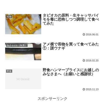
タピオカの原料・生キャッサバイ
植物
モを毒に恐怖しつつ調理して食べ
てみた
2016.06.01
アメ横で長物を買って食べてみた
魚介その1（魚系）
①：謎ウナギ
2016.02.20
野食ハンマープライスにお越しの
野食
みなさまへ（お願いと感謝状）
2015.11.13
スポンサーリンク