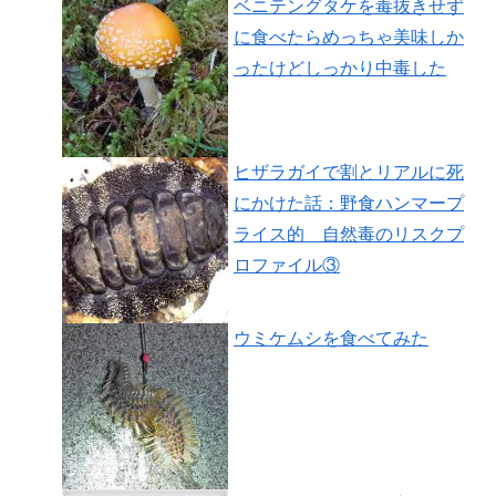
ベニテングタケを毒抜きせず
に食べたらめっちゃ美味しか
ったけどしっかり中毒した
ヒザラガイで割とリアルに死
にかけた話：野食ハンマープ
ライス的 自然毒のリスクプ
ロファイル③
ウミケムシを食べてみた