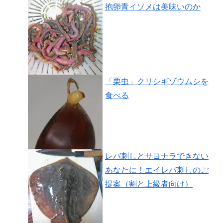
抱卵青イソメは美味いのか
「栗虫」クリシギゾウムシを
食べる
レバ刺しとサヨナラできない
あなたに！エイレバ刺しのご
提案（割と上級者向け）