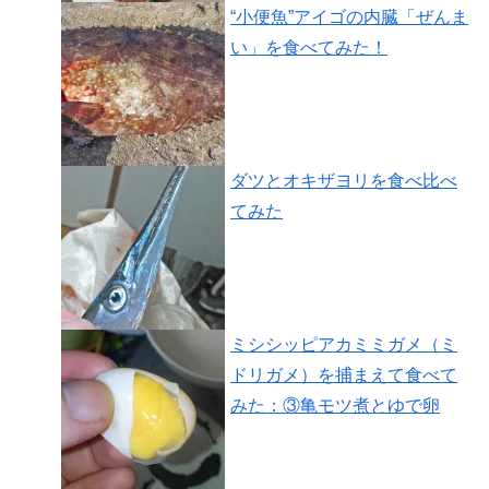
“小便魚”アイゴの内臓「ぜんま
い」を食べてみた！
ダツとオキザヨリを食べ比べ
てみた
ミシシッピアカミミガメ（ミ
ドリガメ）を捕まえて食べて
みた：③亀モツ煮とゆで卵