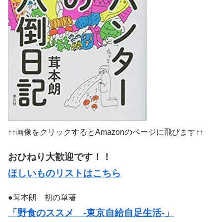
↑↑画像をクリックするとAmazonのページに飛びます↑↑
おひねり大歓迎です！！
ほしいものリストはこちら
●茸本朗 初の単著
「野食のススメ -東京自給自足生活-」