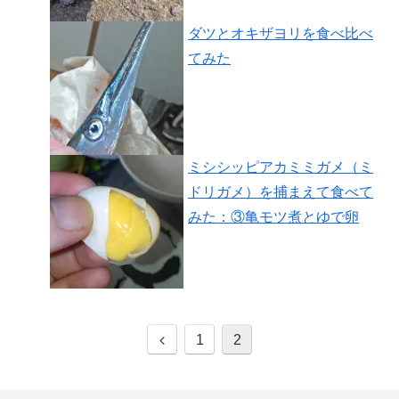
ダツとオキザヨリを食べ比べ
てみた
ミシシッピアカミミガメ（ミ
ドリガメ）を捕まえて食べて
みた：③亀モツ煮とゆで卵
1
2