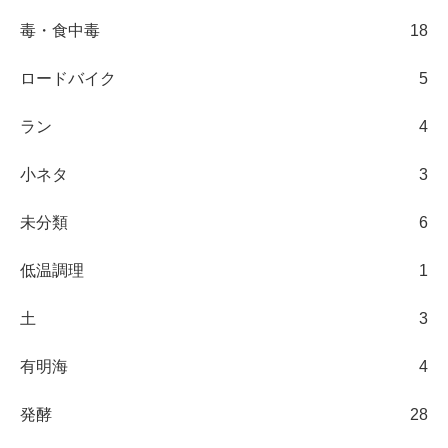
毒・食中毒
18
ロードバイク
5
ラン
4
小ネタ
3
未分類
6
低温調理
1
土
3
有明海
4
発酵
28