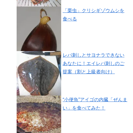
「栗虫」クリシギゾウムシを
食べる
レバ刺しとサヨナラできない
あなたに！エイレバ刺しのご
提案（割と上級者向け）
“小便魚”アイゴの内臓「ぜんま
い」を食べてみた！