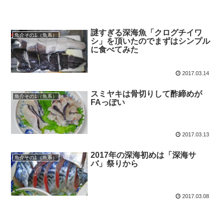
謎すぎる深海魚「クログチイワ
魚介その1（魚系）
シ」を頂いたのでまずはシンプル
に食べてみた
2017.03.14
スミヤキは骨切りして酢締めが
魚介その1（魚系）
FAっぽい
2017.03.13
2017年の深海初めは「深海サ
魚介その1（魚系）
バ」祭りから
2017.03.08