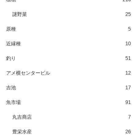
謎野菜
25
原種
5
近縁種
10
釣り
51
アメ横センタービル
12
吉池
17
魚市場
91
丸吉商店
7
豊栄水産
26