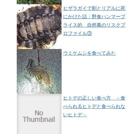
ヒザラガイで割とリアルに死
にかけた話：野食ハンマープ
ライス的 自然毒のリスクプ
ロファイル③
ウミケムシを食べてみた
ヒトデの正しい食べ方 －食
べられるヒトデと食べられな
いヒトデ－