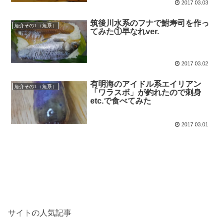
2017.03.03
筑後川水系のフナで鮒寿司を作っ
魚介その1（魚系）
てみた①早なれver.
2017.03.02
有明海のアイドル系エイリアン
魚介その1（魚系）
「ワラスボ」が釣れたので刺身
etc.で食べてみた
2017.03.01
サイトの人気記事