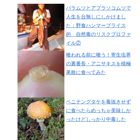
バラムツとアブラソコムツで
人生を台無しにしかけまし
た：野食ハンマープライス
的 自然毒のリスクプロファ
イル②
喰われる前に喰う！寄生虫界
の裏番長・アニサキスを積極
果敢に食べてみた
ベニテングタケを毒抜きせず
に食べたらめっちゃ美味しか
ったけどしっかり中毒した