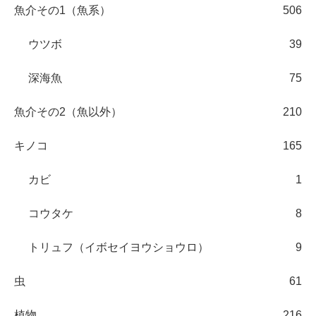
魚介その1（魚系）
506
ウツボ
39
深海魚
75
魚介その2（魚以外）
210
キノコ
165
カビ
1
コウタケ
8
トリュフ（イボセイヨウショウロ）
9
虫
61
植物
216