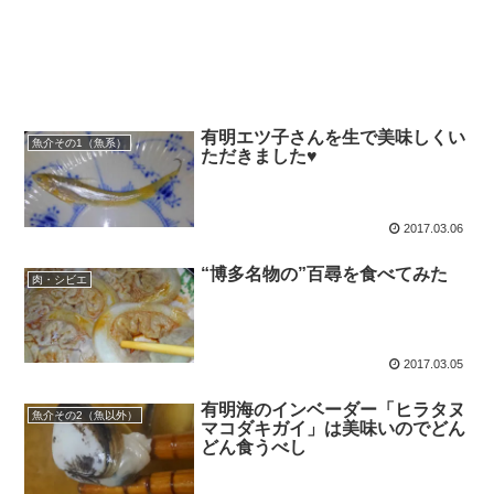
有明エツ子さんを生で美味しくい
魚介その1（魚系）
ただきました♥
2017.03.06
“博多名物の”百尋を食べてみた
肉・シビエ
2017.03.05
有明海のインベーダー「ヒラタヌ
魚介その2（魚以外）
マコダキガイ」は美味いのでどん
どん食うべし