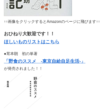
↑↑画像をクリックするとAmazonのページに飛びます↑↑
おひねり大歓迎です！！
ほしいものリストはこちら
●茸本朗 初の単著
「野食のススメ -東京自給自足生活-」
が発売されました！！