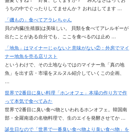
盛夏ですね！ 野食、してますか？ みんなさぼってお
うちの中でぐったりしてませんか？ おれはしてます …
「磯もの」食べてアラレちゃん
貝の内臓(生殖腺)は美味しい。 貝類を食べてアレルギーが
出たことがある自分でも、ここを食べるのは止め …
「地魚」はマイナーじゃないと意味がない②：外房でマイ
ナー地魚を売る店リスト
というわけで、その土地ならではのマイナー魚「真の地
魚」を出す店・市場をヌルヌル紹介していくこの企画、
…
世界で2番目に臭い料理「ホンオフェ」本場の作り方で作
って本気で食べてみた
世界で2番目に臭い食べ物といわれるホンオフェ。韓国南
部・全羅南道の名物料理で、生のエイを発酵させてか …
誕生日なので「世界で一番臭い食べ物より臭い食べ物」を