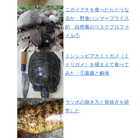
ニガイグチを食べたらどうな
るか：野食ハンマープライス
的 自然毒のリスクプロファ
イル①
ミシシッピアカミミガメ（ミ
ドリガメ）を捕まえて食べて
みた：①葛藤と解体
ウツボの捌き方と骨抜きを研
究した