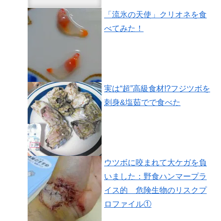
「流氷の天使」クリオネを食
べてみた！
実は“超”高級食材!?フジツボを
刺身&塩茹でで食べた
ウツボに咬まれて大ケガを負
いました：野食ハンマープラ
イス的 危険生物のリスクプ
ロファイル①